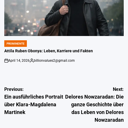
PROMINENTE
POSTED
IN
Attila Ruben Obonya: Leben, Karriere und Fakten
April 14, 2026
billionvalues2@gmail.com
on
Gepostet
von
Post
Previous:
Next:
Ein ausführliches Portrait
Delores Nowzaradan: Die
navigation
über Klara-Magdalena
ganze Geschichte über
Martinek
das Leben von Delores
Nowzaradan