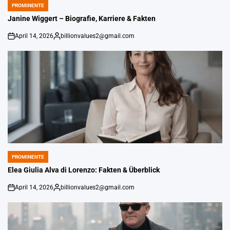
PROMINENTE
POSTED
IN
Janine Wiggert – Biografie, Karriere & Fakten
April 14, 2026
billionvalues2@gmail.com
on
Gepostet
von
PROMINENTE
POSTED
IN
Elea Giulia Alva di Lorenzo: Fakten & Überblick
April 14, 2026
billionvalues2@gmail.com
on
Gepostet
von