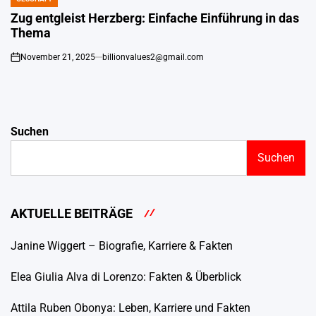
POSTED
IN
Zug entgleist Herzberg: Einfache Einführung in das
Thema
November 21, 2025
billionvalues2@gmail.com
on
Suchen
Suchen
AKTUELLE BEITRÄGE
Janine Wiggert – Biografie, Karriere & Fakten
Elea Giulia Alva di Lorenzo: Fakten & Überblick
Attila Ruben Obonya: Leben, Karriere und Fakten