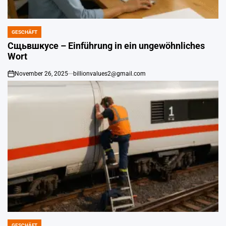
GESCHÄFT
POSTED
IN
Сщьвшкусе – Einführung in ein ungewöhnliches
Wort
November 26, 2025
billionvalues2@gmail.com
on
GESCHÄFT