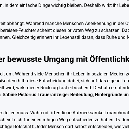
in dem einfache Dinge wichtig bleiben. Deshalb wirkt ihr Lebens
keit abhängt. Während manche Menschen Anerkennung in der Öff
ilbereisen-Feuchter scheint diesen privaten Weg zu schätzen. Da
nen. Gleichzeitig erinnert ihr Lebensstil daran, dass Ruhe und N
er bewusste Umgang mit Öffentlichk
eit um. Während viele Menschen ihr Leben in sozialen Medien zei
Außerdem hilft diese Entscheidung dabei, sich auf das eigene Le
eteilt wird, wirkt dieser Rückzug fast erfrischend. Deshalb empfi
 :
Sabine Pistorius Traueranzeige: Bedeutung, Hintergründe u
s teilen muss. Während öffentliche Aufmerksamkeit manchmal re
scheint sich für einen ruhigen Weg entschieden zu haben. Dadur
ichtige Botschaft: Jeder Mensch darf selbst entscheiden, wie viel