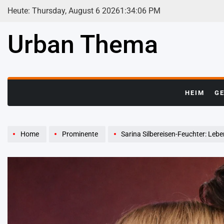
Skip
Heute: Thursday, August 6 2026
1
:
34
:
07
PM
to
content
Urban Thema
HEIM
G
Home
Prominente
Sarina Silbereisen-Feuchter: Leben, F