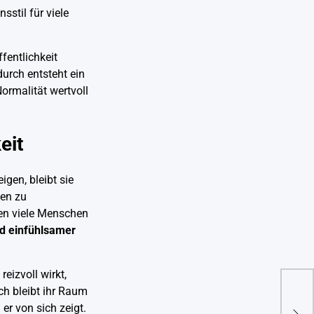
stil für viele
entlichkeit
durch entsteht ein
ormalität wertvoll
eit
gen, bleibt sie
ben zu
nden viele Menschen
nd einfühlsamer
izvoll wirkt,
ch bleibt ihr Raum
Ehef
 er von sich zeigt.
Scha