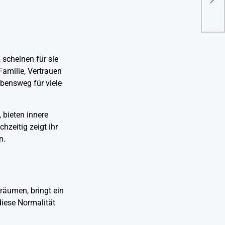
Lebe
 scheinen für sie
Familie, Vertrauen
ebensweg für viele
bieten innere
hzeitig zeigt ihr
n.
räumen, bringt ein
diese Normalität