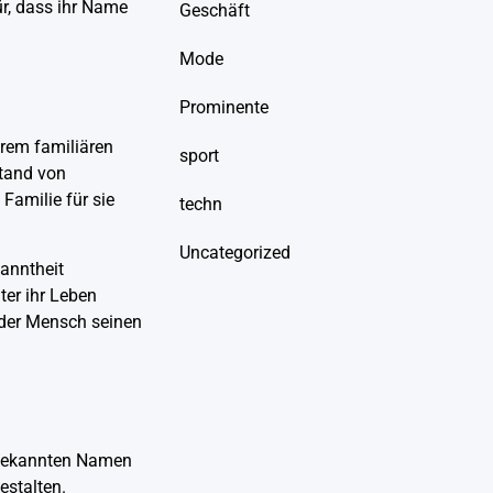
ür, dass ihr Name
Geschäft
Mode
Prominente
hrem familiären
sport
stand von
Familie für sie
techn
Uncategorized
anntheit
ter ihr Leben
jeder Mensch seinen
t bekannten Namen
estalten.