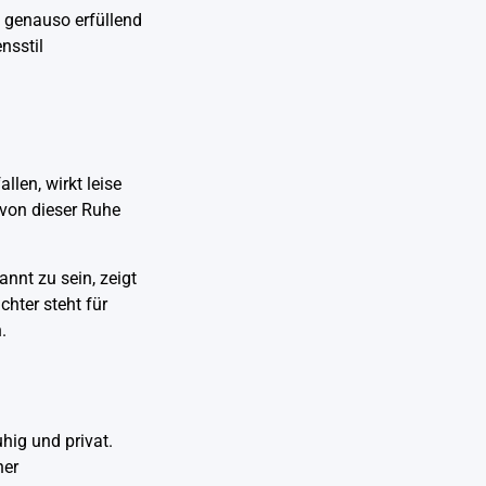
n genauso erfüllend
nsstil
llen, wirkt leise
 von dieser Ruhe
nnt zu sein, zeigt
chter steht für
.
hig und privat.
her