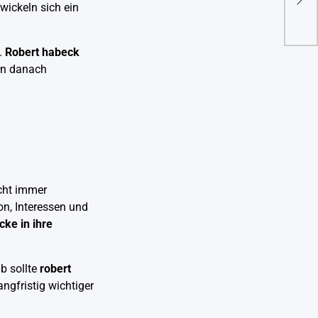
wickeln sich ein
der 
.
Robert habeck
ern danach
icht immer
n, Interessen und
cke in ihre
b sollte
robert
ngfristig wichtiger