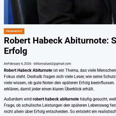
PROMINENTE
POSTED
IN
Robert Habeck Abiturnote: S
Erfolg
An
February 4, 2026
billionvalues2@gmail.com
Robert Habeck Abiturnote
ist ein Thema, das viele Menschen i
Fokus steht. Deshalb fragen sich viele Leser, wie seine Schul
viele wissen, ob gute Noten den späteren Erfolg beeinflussen.
erklären, damit jeder einen klaren Überblick erhält.
Außerdem wird
robert habeck abiturnote
häufig gesucht, weil
Frage, ob schulische Leistungen den späteren Lebensweg festl
nicht allein über Erfolg entscheiden. So entsteht ein realistis