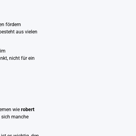
en fördern
besteht aus vielen
 im
kt, nicht für ein
Themen wie
robert
n sich manche
ist es wichtig, den