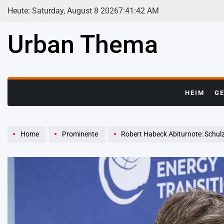
Skip
Heute: Saturday, August 8 2026
7
:
41
:
43
AM
to
content
Urban Thema
HEIM
G
Home
Prominente
Robert Habeck Abiturnote: Schulz