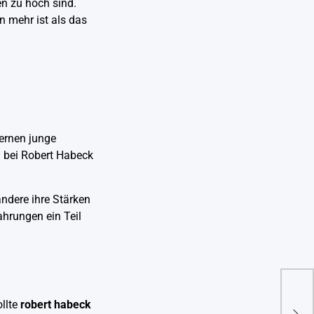
n zu hoch sind.
n mehr ist als das
ernen junge
h bei Robert Habeck
ndere ihre Stärken
ahrungen ein Teil
Hele
ollte
robert habeck
Kran