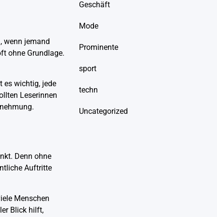
Geschäft
Mode
en, wenn jemand
Prominente
oft ohne Grundlage.
sport
 es wichtig, jede
techn
ollten Leserinnen
hrnehmung.
Uncategorized
unkt. Denn ohne
tliche Auftritte
viele Menschen
r Blick hilft,