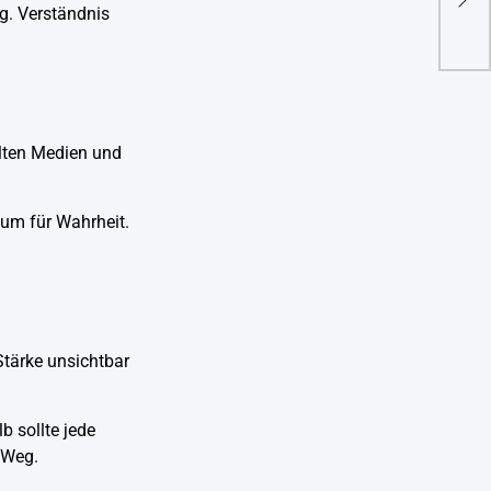
ig. Verständnis
Hint
llten Medien und
aum für Wahrheit.
tärke unsichtbar
b sollte jede
 Weg.