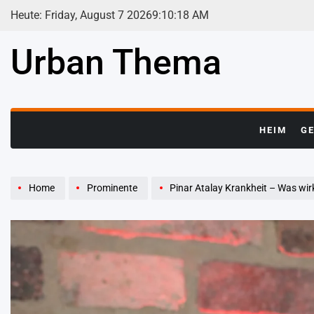
Skip
Heute: Friday, August 7 2026
9
:
10
:
19
AM
to
content
Urban Thema
HEIM
G
Home
Prominente
Pinar Atalay Krankheit – Was wirklich b