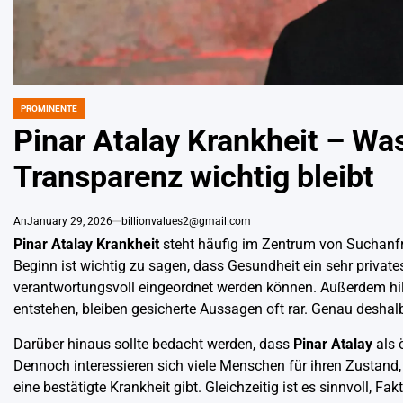
PROMINENTE
POSTED
IN
Pinar Atalay Krankheit – Wa
Transparenz wichtig bleibt
An
January 29, 2026
billionvalues2@gmail.com
Pinar Atalay Krankheit
steht häufig im Zentrum von Suchanfra
Beginn ist wichtig zu sagen, dass Gesundheit ein sehr private
verantwortungsvoll eingeordnet werden können. Außerdem hilf
entstehen, bleiben gesicherte Aussagen oft rar. Genau deshalb
Darüber hinaus sollte bedacht werden, dass
Pinar Atalay
als ö
Dennoch interessieren sich viele Menschen für ihren Zustand, 
eine bestätigte Krankheit gibt. Gleichzeitig ist es sinnvoll, 