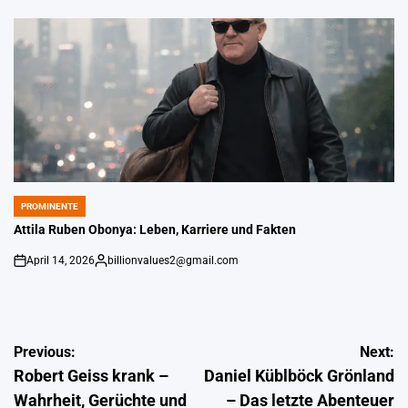
von
PROMINENTE
POSTED
IN
Attila Ruben Obonya: Leben, Karriere und Fakten
April 14, 2026
billionvalues2@gmail.com
on
Gepostet
von
Post
Previous:
Next:
Robert Geiss krank –
Daniel Küblböck Grönland
navigation
Wahrheit, Gerüchte und
– Das letzte Abenteuer