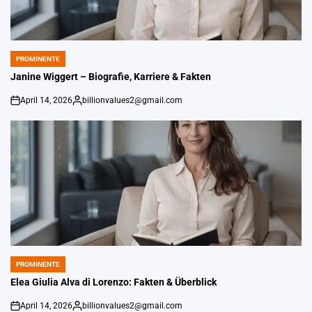
PROMINENTE
POSTED
IN
Janine Wiggert – Biografie, Karriere & Fakten
April 14, 2026
billionvalues2@gmail.com
on
Gepostet
von
PROMINENTE
POSTED
IN
Elea Giulia Alva di Lorenzo: Fakten & Überblick
April 14, 2026
billionvalues2@gmail.com
on
Gepostet