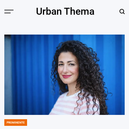
Skip
Urban Thema
to
Menu
Sear
content
PROMINENTE
POSTED
IN