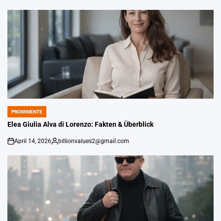
von
PROMINENTE
POSTED
IN
Elea Giulia Alva di Lorenzo: Fakten & Überblick
April 14, 2026
billionvalues2@gmail.com
An
Gepostet
von