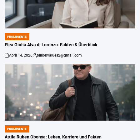
PROMINENTE
POSTED
IN
Elea Giulia Alva di Lorenzo: Fakten & Überblick
April 14, 2026
billionvalues2@gmail.com
on
Gepostet
von
PROMINENTE
POSTED
IN
Attila Ruben Obonya: Leben, Karriere und Fakten