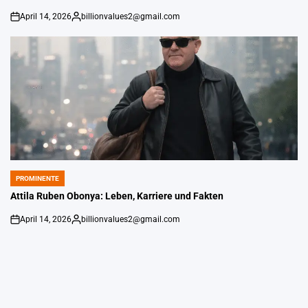
April 14, 2026
billionvalues2@gmail.com
An
Gepostet
von
PROMINENTE
POSTED
IN
Attila Ruben Obonya: Leben, Karriere und Fakten
April 14, 2026
billionvalues2@gmail.com
An
Gepostet
von