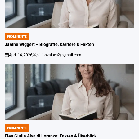
PROMINENTE
POSTED
IN
Janine Wiggert – Biografie, Karriere & Fakten
April 14, 2026
billionvalues2@gmail.com
An
Gepostet
von
PROMINENTE
POSTED
IN
Elea Giulia Alva di Lorenzo: Fakten & Überblick