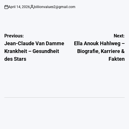
April 14, 2026
billionvalues2@gmail.com
on
Gepostet
von
Post
Previous:
Next:
Jean-Claude Van Damme
Ella Anouk Hahlweg –
navigation
Krankheit – Gesundheit
Biografie, Karriere &
des Stars
Fakten