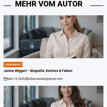
MEHR VOM AUTOR
PROMINENTE
POSTED
IN
Janine Wiggert – Biografie, Karriere & Fakten
April 14, 2026
billionvalues2@gmail.com
on
Gepostet
von