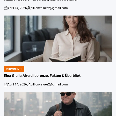
April 14, 2026
billionvalues2@gmail.com
An
Gepostet
von
PROMINENTE
POSTED
IN
Elea Giulia Alva di Lorenzo: Fakten & Überblick
April 14, 2026
billionvalues2@gmail.com
An
Gepostet
von