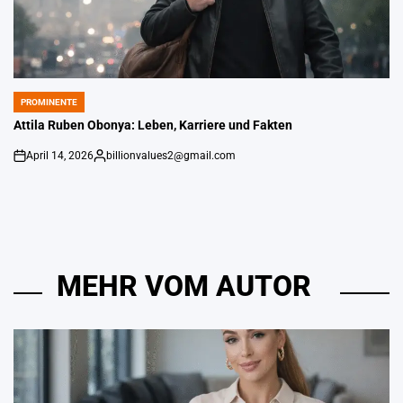
PROMINENTE
POSTED
IN
Attila Ruben Obonya: Leben, Karriere und Fakten
April 14, 2026
billionvalues2@gmail.com
An
Gepostet
von
MEHR VOM AUTOR