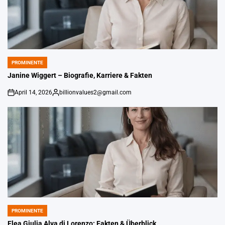
PROMINENTE
POSTED
IN
Janine Wiggert – Biografie, Karriere & Fakten
April 14, 2026
billionvalues2@gmail.com
on
Gepostet
von
PROMINENTE
POSTED
IN
Elea Giulia Alva di Lorenzo: Fakten & Überblick