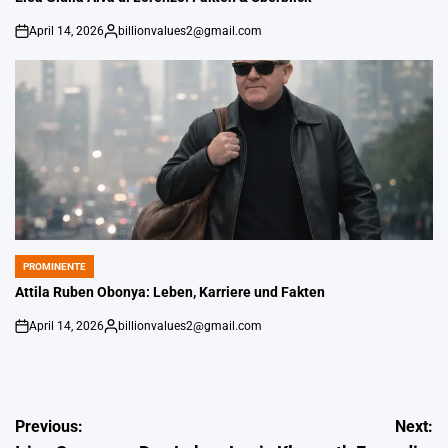
April 14, 2026
billionvalues2@gmail.com
on
Gepostet
von
PROMINENTE
POSTED
IN
Attila Ruben Obonya: Leben, Karriere und Fakten
April 14, 2026
billionvalues2@gmail.com
on
Gepostet
von
Post
Previous:
Next: