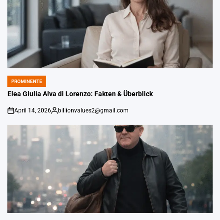
PROMINENTE
POSTED
IN
Elea Giulia Alva di Lorenzo: Fakten & Überblick
April 14, 2026
billionvalues2@gmail.com
on
Gepostet
von