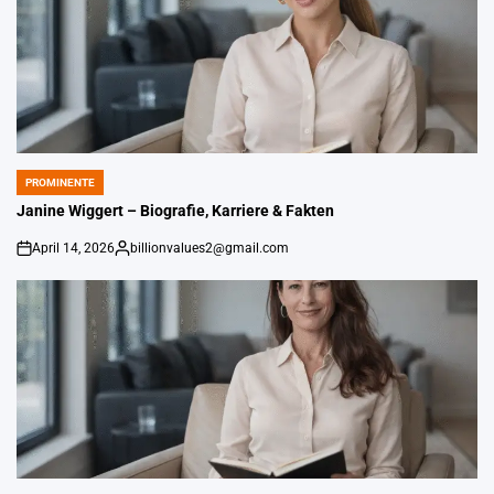
PROMINENTE
POSTED
IN
Janine Wiggert – Biografie, Karriere & Fakten
April 14, 2026
billionvalues2@gmail.com
An
Gepostet
von