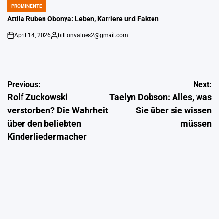
PROMINENTE
POSTED
IN
Attila Ruben Obonya: Leben, Karriere und Fakten
April 14, 2026
billionvalues2@gmail.com
on
Gepostet
von
Post
Previous:
Next:
Rolf Zuckowski
Taelyn Dobson: Alles, was
navigation
verstorben? Die Wahrheit
Sie über sie wissen
über den beliebten
müssen
Kinderliedermacher