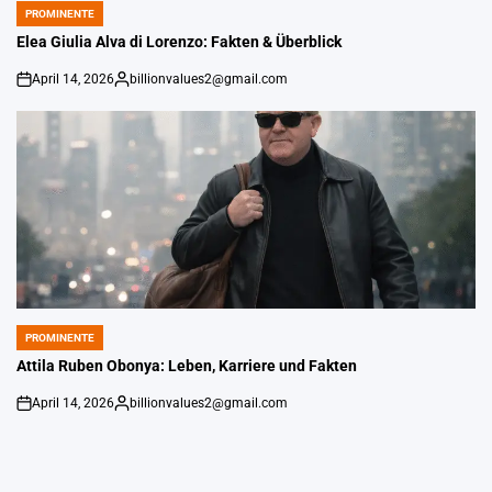
PROMINENTE
POSTED
IN
Elea Giulia Alva di Lorenzo: Fakten & Überblick
April 14, 2026
billionvalues2@gmail.com
An
Gepostet
von
PROMINENTE
POSTED
IN
Attila Ruben Obonya: Leben, Karriere und Fakten
April 14, 2026
billionvalues2@gmail.com
An
Gepostet
von