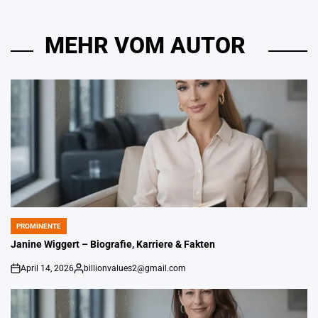
MEHR VOM AUTOR
PROMINENTE
POSTED
IN
Janine Wiggert – Biografie, Karriere & Fakten
April 14, 2026
billionvalues2@gmail.com
on
Gepostet
von