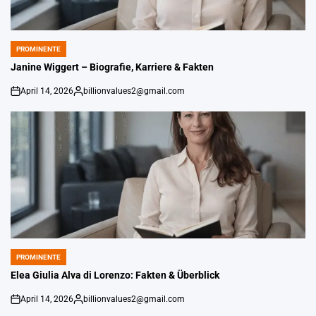
PROMINENTE
POSTED
IN
Janine Wiggert – Biografie, Karriere & Fakten
April 14, 2026
billionvalues2@gmail.com
on
Gepostet
von
PROMINENTE
POSTED
IN
Elea Giulia Alva di Lorenzo: Fakten & Überblick
April 14, 2026
billionvalues2@gmail.com
on
Gepostet