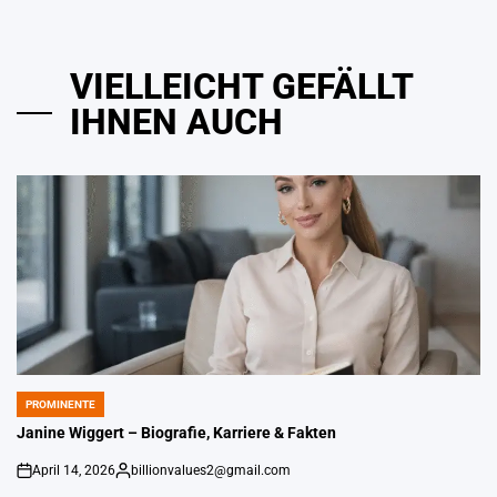
VIELLEICHT GEFÄLLT
IHNEN AUCH
PROMINENTE
POSTED
IN
Janine Wiggert – Biografie, Karriere & Fakten
April 14, 2026
billionvalues2@gmail.com
An
Gepostet