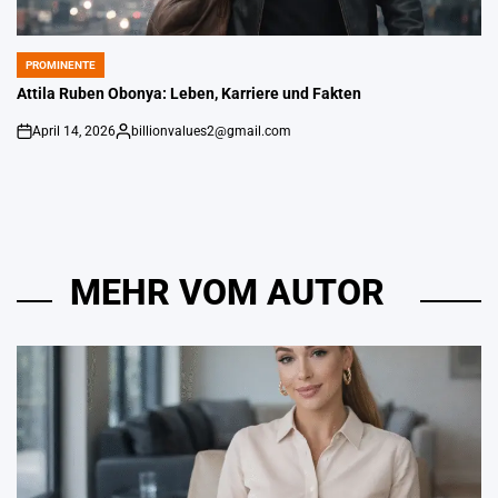
PROMINENTE
POSTED
IN
Attila Ruben Obonya: Leben, Karriere und Fakten
April 14, 2026
billionvalues2@gmail.com
An
Gepostet
von
MEHR VOM AUTOR