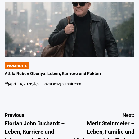
von
PROMINENTE
POSTED
IN
Attila Ruben Obonya: Leben, Karriere und Fakten
April 14, 2026
billionvalues2@gmail.com
on
Gepostet
von
Post
Previous:
Next:
Florian John Buchardt –
Merit Steinmeier –
navigation
Leben, Karriere und
Leben, Familie und