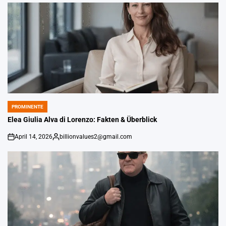
von
PROMINENTE
POSTED
IN
Elea Giulia Alva di Lorenzo: Fakten & Überblick
April 14, 2026
billionvalues2@gmail.com
An
Gepostet
von