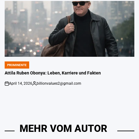
PROMINENTE
POSTED
IN
Attila Ruben Obonya: Leben, Karriere und Fakten
April 14, 2026
billionvalues2@gmail.com
An
Gepostet
von
MEHR VOM AUTOR