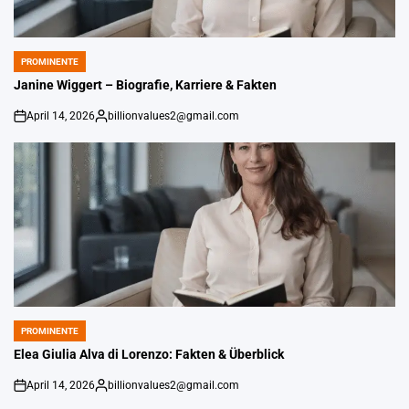
PROMINENTE
POSTED
IN
Janine Wiggert – Biografie, Karriere & Fakten
April 14, 2026
billionvalues2@gmail.com
An
Gepostet
von
PROMINENTE
POSTED
IN
Elea Giulia Alva di Lorenzo: Fakten & Überblick
April 14, 2026
billionvalues2@gmail.com
An
Gepostet
von