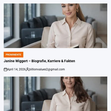
PROMINENTE
POSTED
IN
Janine Wiggert – Biografie, Karriere & Fakten
April 14, 2026
billionvalues2@gmail.com
on
Gepostet
von