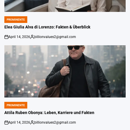
PROMINENTE
POSTED
IN
Elea Giulia Alva di Lorenzo: Fakten & Überblick
April 14, 2026
billionvalues2@gmail.com
on
Gepostet
von
PROMINENTE
POSTED
IN
Attila Ruben Obonya: Leben, Karriere und Fakten
April 14, 2026
billionvalues2@gmail.com
on
Gepostet
von