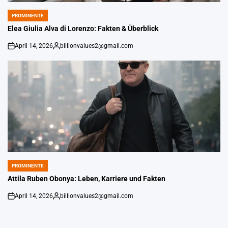
PROMINENTE
POSTED
IN
Elea Giulia Alva di Lorenzo: Fakten & Überblick
April 14, 2026
billionvalues2@gmail.com
on
Gepostet
von
PROMINENTE
POSTED
IN
Attila Ruben Obonya: Leben, Karriere und Fakten
April 14, 2026
billionvalues2@gmail.com
on
Gepostet
von