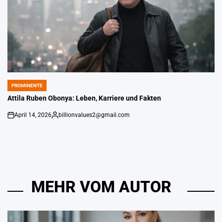
PROMINENTE
POSTED
IN
Attila Ruben Obonya: Leben, Karriere und Fakten
April 14, 2026
billionvalues2@gmail.com
An
Gepostet
von
MEHR VOM AUTOR