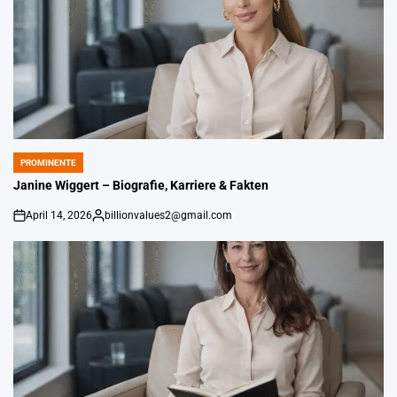
PROMINENTE
POSTED
IN
Janine Wiggert – Biografie, Karriere & Fakten
April 14, 2026
billionvalues2@gmail.com
on
Gepostet
von