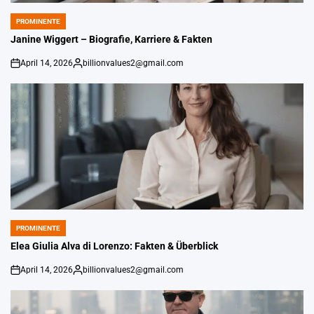
PROMINENTE
POSTED
IN
Janine Wiggert – Biografie, Karriere & Fakten
April 14, 2026
billionvalues2@gmail.com
An
Gepostet
von
PROMINENTE
POSTED
IN
Elea Giulia Alva di Lorenzo: Fakten & Überblick
April 14, 2026
billionvalues2@gmail.com
An
Gepostet
von