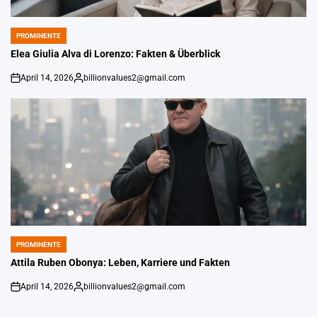
PROMINENTE
POSTED
IN
Elea Giulia Alva di Lorenzo: Fakten & Überblick
April 14, 2026
billionvalues2@gmail.com
An
Gepostet
von
PROMINENTE
POSTED
IN
Attila Ruben Obonya: Leben, Karriere und Fakten
April 14, 2026
billionvalues2@gmail.com
An
Gepostet
von