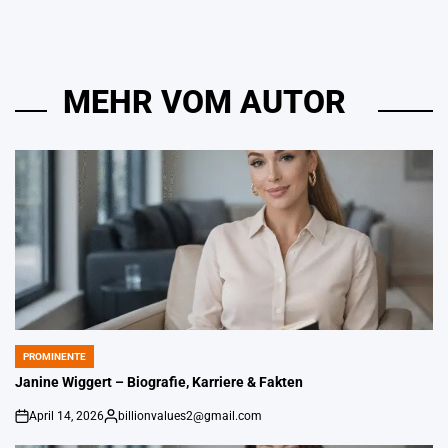
MEHR VOM AUTOR
PROMINENTE
POSTED
IN
Janine Wiggert – Biografie, Karriere & Fakten
April 14, 2026
billionvalues2@gmail.com
on
Gepostet
von