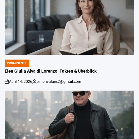
PROMINENTE
POSTED
IN
Elea Giulia Alva di Lorenzo: Fakten & Überblick
April 14, 2026
billionvalues2@gmail.com
on
Gepostet
von