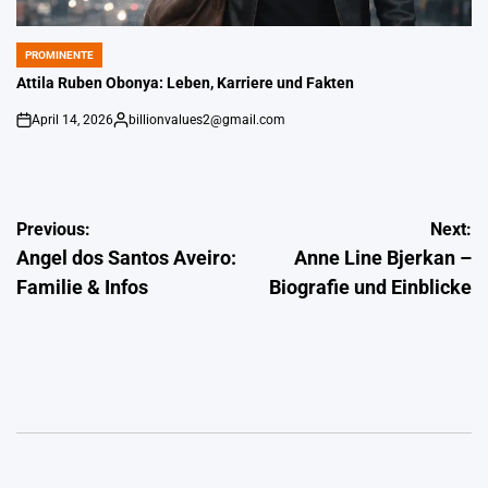
PROMINENTE
POSTED
IN
Attila Ruben Obonya: Leben, Karriere und Fakten
April 14, 2026
billionvalues2@gmail.com
on
Gepostet
von
Post
Previous:
Next:
Angel dos Santos Aveiro:
Anne Line Bjerkan –
navigation
Familie & Infos
Biografie und Einblicke