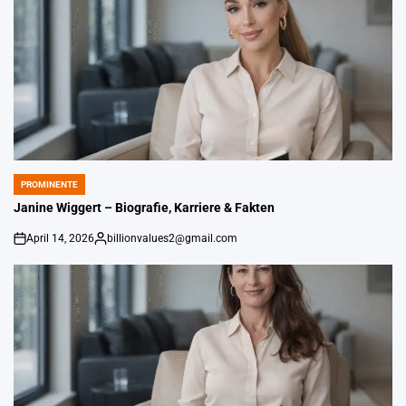
PROMINENTE
POSTED
IN
Janine Wiggert – Biografie, Karriere & Fakten
April 14, 2026
billionvalues2@gmail.com
An
Gepostet
von